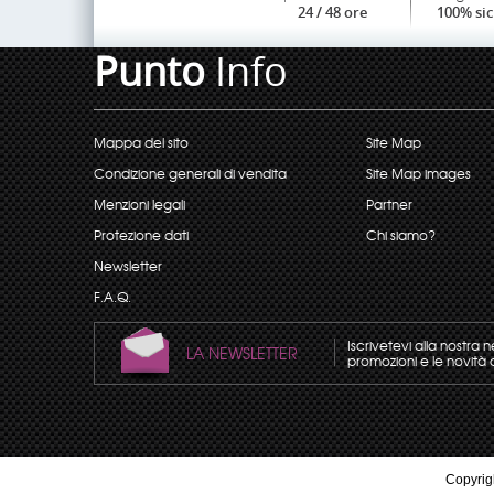
24 / 48 ore
100% si
Punto
Info
Mappa del sito
Site Map
Condizione generali di vendita
Site Map images
Menzioni legali
Partner
Protezione dati
Chi siamo?
Newsletter
F.A.Q.
Iscrivetevi alla nostra 
LA NEWSLETTER
promozioni e le novità 
Copyrigh