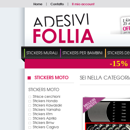
Home
|
Contatto
|
Il mio account
STICKERS MURALI
STICKERS PER BAMBINI
STICKERS D
-15%
STICKERS MOTO
SEI NELLA CATEGORI
STICKERS MOTO
Strisce cerchioni
Stickers Honda
Stickers Kawasaki
Stickers Yamaha
Stickers Ktm
Stickers Aprilia
Stickers Bmw
Stickers Cagiva