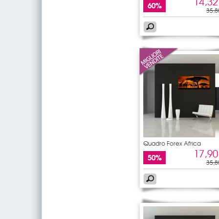
14,32
60%
35,8
Quadro Forex Africa
17,90
50%
35,8