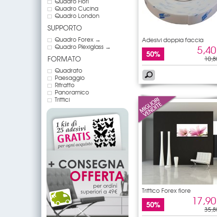
Quadro Fiori
Quadro Cucina
Quadro London
SUPPORTO
Quadro Forex →
Adesivi doppia faccia
Quadro Plexiglass →
5,40
50%
FORMATO
10,8
Quadrato
Paesaggio
Ritratto
Panoramico
Trittici
Trittico Forex fiore
17,90
50%
35,8