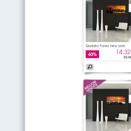
Quadro Forex new york
14,32
60%
35,8