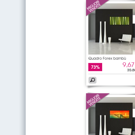
Quadro Forex bambù
9,67
73%
35,8