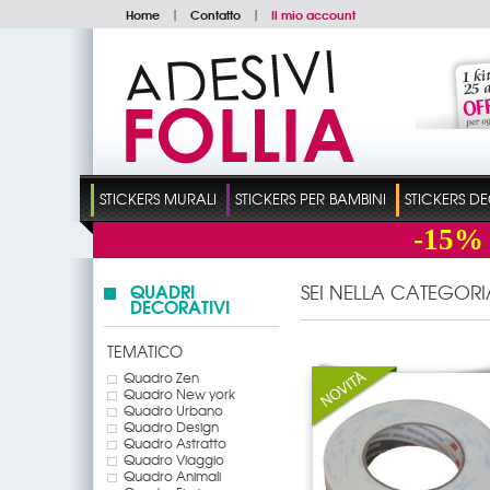
Home
|
Contatto
|
Il mio account
STICKERS MURALI
STICKERS PER BAMBINI
STICKERS D
-15%
QUADRI
SEI NELLA CATEGORI
DECORATIVI
TEMATICO
Quadro Zen
Quadro New york
Quadro Urbano
Quadro Design
Quadro Astratto
Quadro Viaggio
Quadro Animali