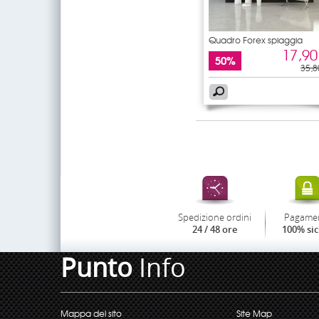
Quadro Forex spiaggia
17,90
50%
35,8
Spedizione ordini
Pagame
24 / 48 ore
100% si
Punto
Info
Mappa del sito
Site Map