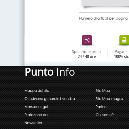
Numero di articoli per pagina 
Spedizione ordini
Pagame
24 / 48 ore
100% si
Punto
Info
Mappa del sito
Site Map
Condizione generali di vendita
Site Map images
Menzioni legali
Partner
Protezione dati
Chi siamo?
Newsletter