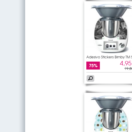
Adesivo Stickers Bimby TM 
4,95
75%
19,8