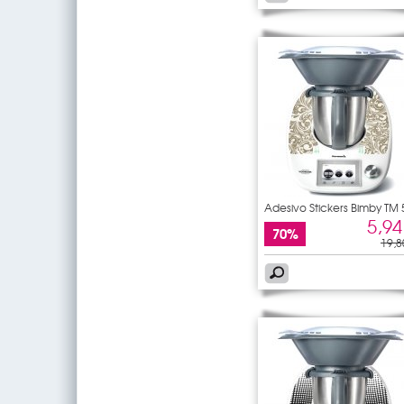
Adesivo Stickers Bimby TM 
5,94
70%
19,8