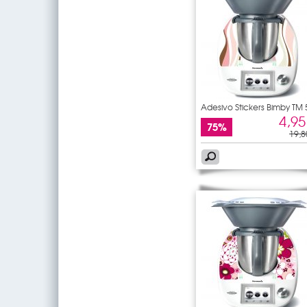
Adesivo Stickers Bimby TM 
4,95
75%
19,8