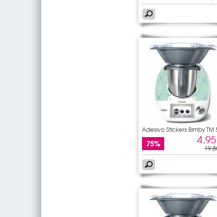
Adesivo Stickers Bimby TM 
4,95
75%
19,8