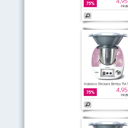
4,95
75%
19,8
Adesivo Stickers Bimby TM 
4,95
75%
19,8