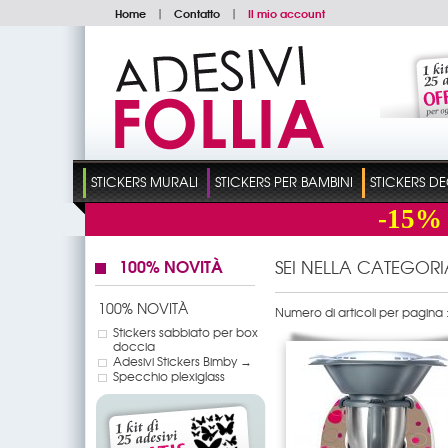
Home
|
Contatto
|
Il mio account
STICKERS MURALI
STICKERS PER BAMBINI
STICKERS D
-15%
100% NOVITÀ
SEI NELLA CATEGORI
100% NOVITÀ
Numero di articoli per pagina 
Stickers sabbiato per box
doccia
Adesivi Stickers Bimby →
Specchio plexiglass