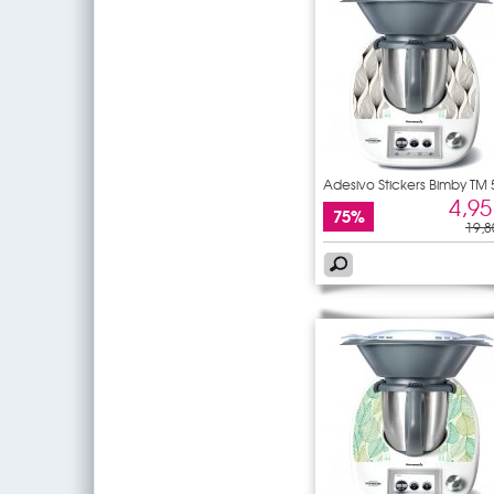
Adesivo Stickers Bimby TM 
4,95
75%
19,8