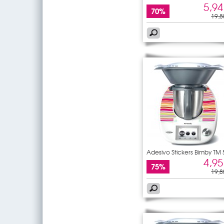
5,94
70%
19,8
Adesivo Stickers Bimby TM 
4,95
75%
19,8