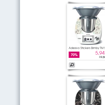
Adesivo Stickers Bimby TM 
5,94
70%
19,8