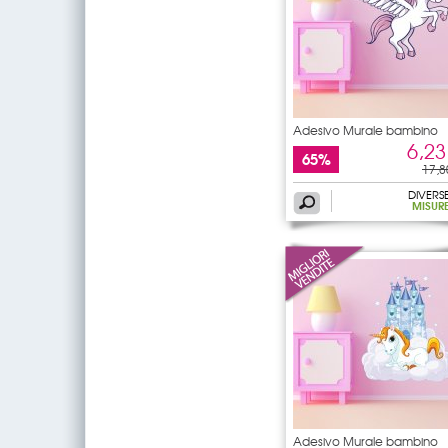
Adesivo Murale bambino
6,23
65%
17,8
DIVERS
MISUR
Adesivo Murale bambino