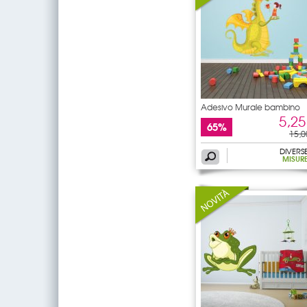
Adesivo Murale bambino
drago e
5,25
65%
15,0
DIVERS
MISUR