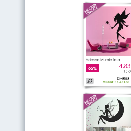
Adesivo Murale fata
4,83
65%
13,8
DIVERSE
MISURE E COLORI