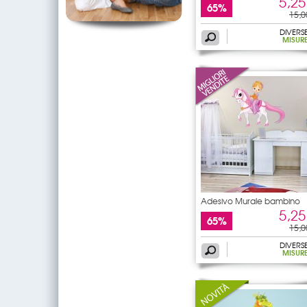
5,25
65%
15,0
DIVERS
MISUR
Adesivo Murale bambino
pony
5,25
65%
15,0
DIVERS
MISUR