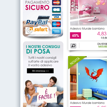
Adesivo Murale bambino
orsetto
4,83
65%
13,8
DIVERS
MISUR
Adesivo Murale bambino
drago