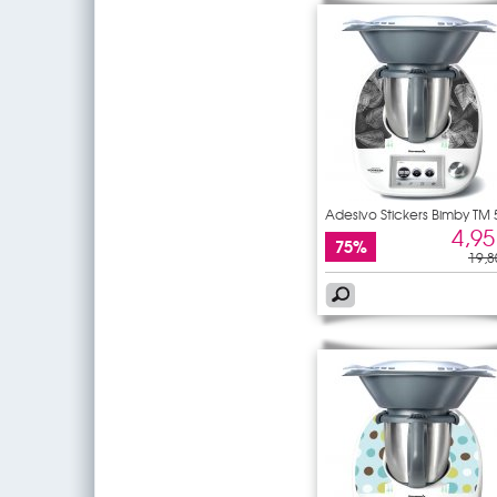
Adesivo Stickers Bimby TM 
4,95
75%
19,8