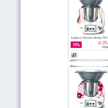
Adesivo Stickers Bimby TM 
4,95
75%
19,8