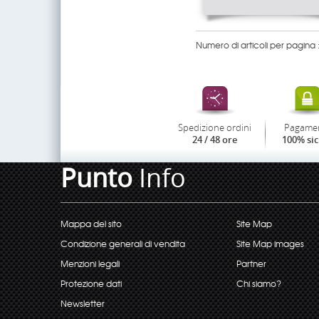
Numero di articoli per pagina 
Spedizione ordini
Pagame
24 / 48 ore
100% si
Punto
Info
Mappa del sito
Site Map
Condizione generali di vendita
Site Map images
Menzioni legali
Partner
Protezione dati
Chi siamo?
Newsletter