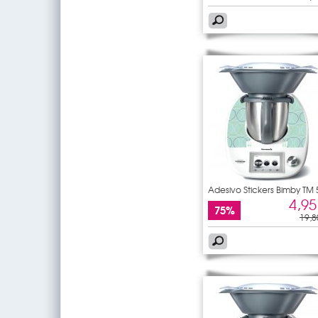
Adesivo Stickers Bimby TM 
4,95
75%
19,8