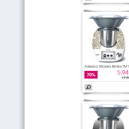
Adesivo Stickers Bimby TM 
5,94
70%
19,8