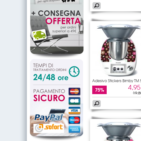
Adesivo Stickers Bimby TM 
4,95
75%
19,8