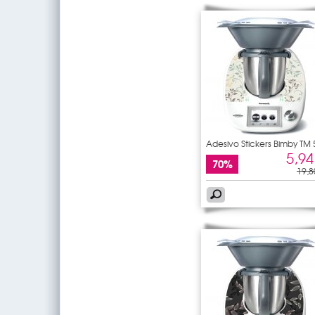
Adesivo Stickers Bimby TM 
5,94
70%
19,8