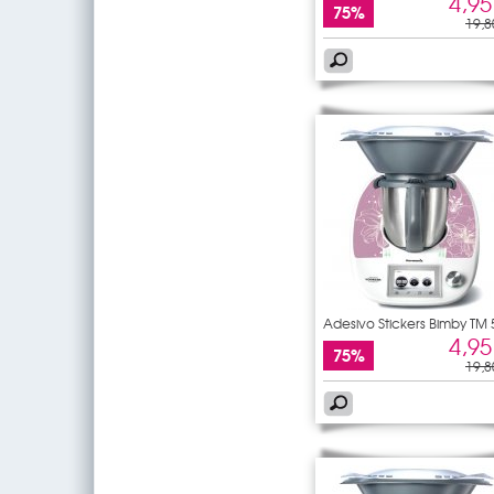
4,95
75%
19,8
Adesivo Stickers Bimby TM 
4,95
75%
19,8