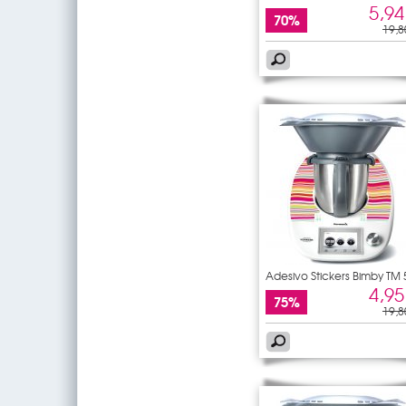
5,94
70%
19,8
Adesivo Stickers Bimby TM 
4,95
75%
19,8