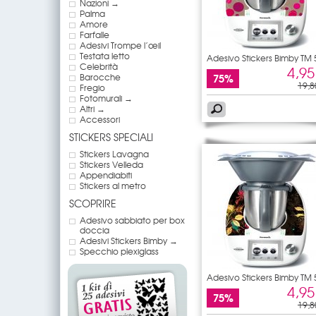
Nazioni →
Palma
Amore
Farfalle
Adesivi Trompe l’œil
Testata letto
Adesivo Stickers Bimby TM 
Celebrità
4,95
75%
Barocche
19,8
Fregio
Fotomurali →
Altri →
Accessori
STICKERS SPECIALI
Stickers Lavagna
Stickers Velleda
Appendiabiti
Stickers al metro
SCOPRIRE
Adesivo sabbiato per box
doccia
Adesivi Stickers Bimby →
Specchio plexiglass
Adesivo Stickers Bimby TM 
4,95
75%
19,8