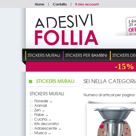
Home
|
Contatto
|
Il mio account
STICKERS MURALI
STICKERS PER BAMBINI
STICKERS D
-15%
STICKERS MURALI
SEI NELLA CATEGORI
STICKERS MURALI
Numero di articoli per pagina 
Floreale →
Animali
Zen →
Fiabe →
Cucina →
Kits decorativi
Adolescente →
Musica →