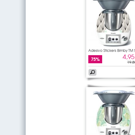
Adesivo Stickers Bimby TM 
4,95
75%
19,8