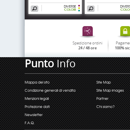
DIVERSE
DIVER
COLORI
COLO
Spedizione ordini
Pagame
24 / 48 ore
100% si
Punto
Info
Mappa del sito
Site Map
Condizione generali di vendita
Site Map images
Menzioni legali
Partner
Protezione dati
Chi siamo?
Newsletter
F.A.Q.