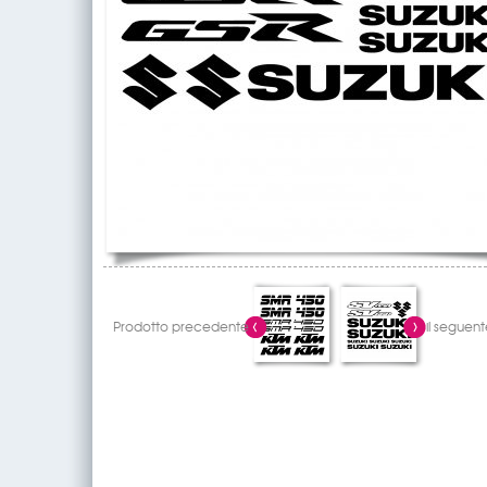
Prodotto precedente
il seguent