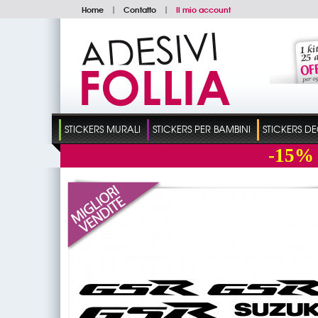
Home
|
Contatto
|
Il mio account
STICKERS MURALI
STICKERS PER BAMBINI
STICKERS D
-15%