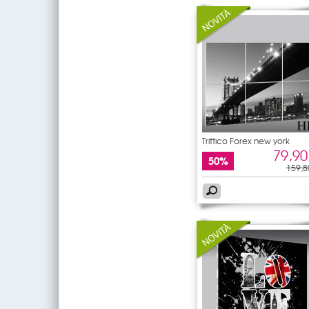
Trittico Forex new york
79,90
50%
159,8