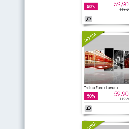
59,90
50%
119,8
Trittico Forex Londra
59,90
50%
119,8