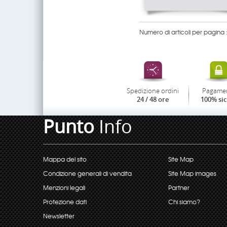
Numero di articoli per pagina 
Spedizione ordini
Pagame
24 / 48 ore
100% si
Punto
Info
Mappa del sito
Site Map
Condizione generali di vendita
Site Map images
Menzioni legali
Partner
Protezione dati
Chi siamo?
Newsletter