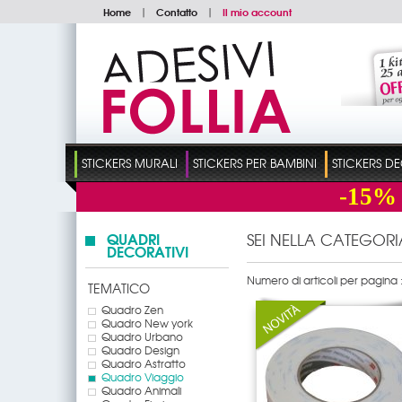
Home
|
Contatto
|
Il mio account
STICKERS MURALI
STICKERS PER BAMBINI
STICKERS D
-15%
QUADRI
SEI NELLA CATEGORI
DECORATIVI
Numero di articoli per pagina 
TEMATICO
Quadro Zen
Quadro New york
Quadro Urbano
Quadro Design
Quadro Astratto
Quadro Viaggio
Quadro Animali