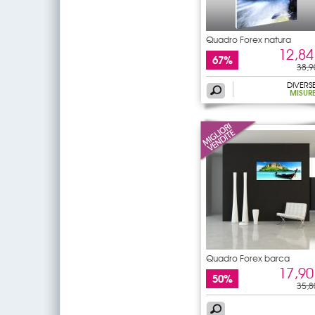
Quadro Forex natura
12,84
67%
38,9
DIVERS
MISUR
Quadro Forex barca
17,90
50%
35,8