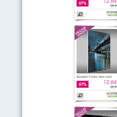
12,84
67%
38,9
DIVERS
MISUR
Quadro Forex new york
12,84
67%
38,9
DIVERS
MISUR