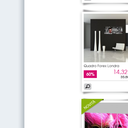
Quadro Forex Londra
14,32
60%
35,8