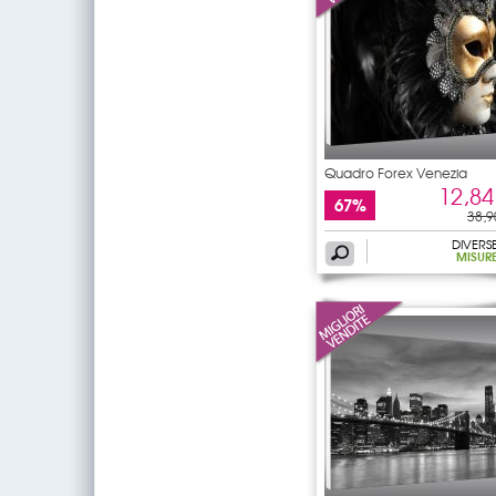
Quadro Forex Venezia
12,84
67%
38,9
DIVERS
MISUR