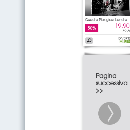
Quadro Plexiglass Londra
19,90
50%
39,8
DIVERS
MISUR
Pagina
successiva
>>