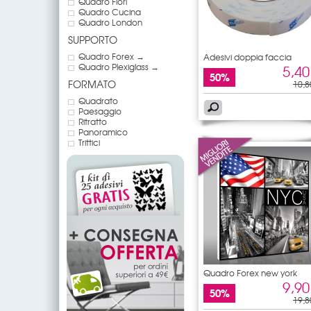
Quadro Fiori
Quadro Cucina
Quadro London
SUPPORTO
Quadro Forex →
Adesivi doppia faccia
Quadro Plexiglass →
5,40
50%
FORMATO
10,8
Quadrato
Paesaggio
Ritratto
Panoramico
Trittici
Quadro Forex new york
9,90
50%
19,8