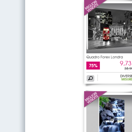
Quadro Forex Londra
9,73
75%
38,9
DIVERS
MISUR