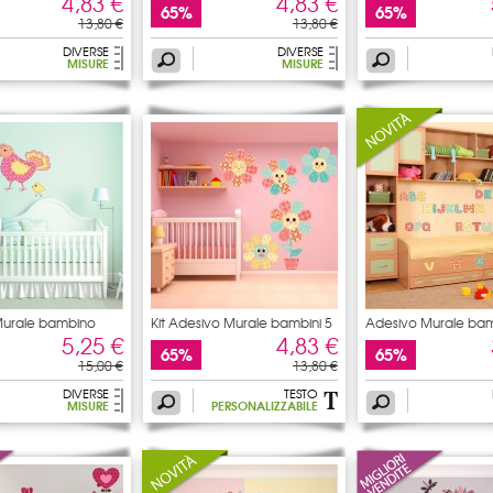
4,83 €
4,83 €
65%
65%
13,80 €
13,80 €
DIVERSE
DIVERSE
MISURE
MISURE
Murale bambino
Kit Adesivo Murale bambini 5
Adesivo Murale ba
5,25 €
4,83 €
65%
65%
15,00 €
13,80 €
DIVERSE
TESTO
MISURE
PERSONALIZZABILE