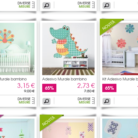
DIVERSE
DIVERSE
MISURE
MISURE
Murale bambino
Adesivo Murale bambino
Kit Adesivo Murale 
3,15 €
2,73 €
65%
65%
9,00 €
7,80 €
DIVERSE
DIVERSE
MISURE
MISURE