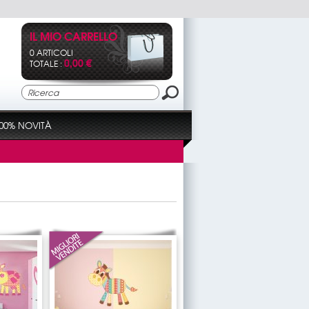
IL MIO CARRELLO
0 ARTICOLI
0,00 €
TOTALE :
00% NOVITÀ