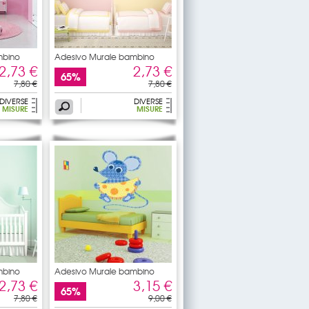
mbino
Adesivo Murale bambino
2,73 €
2,73 €
65%
7,80 €
7,80 €
DIVERSE
DIVERSE
MISURE
MISURE
mbino
Adesivo Murale bambino
souris
2,73 €
3,15 €
65%
7,80 €
9,00 €