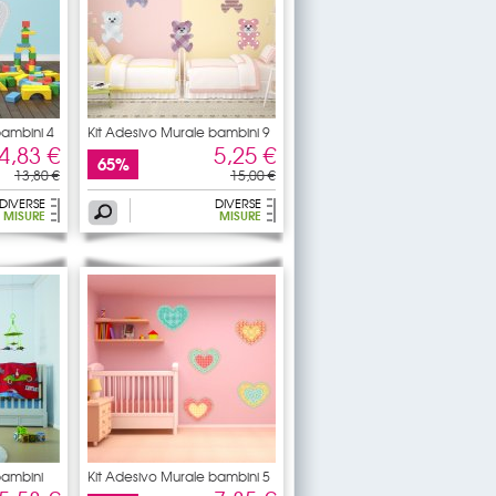
bambini 4
Kit Adesivo Murale bambini 9
4,83 €
5,25 €
65%
13,80 €
15,00 €
DIVERSE
DIVERSE
MISURE
MISURE
bambini
Kit Adesivo Murale bambini 5