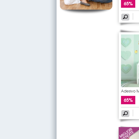
65%
Adesivo 
gallina
65%