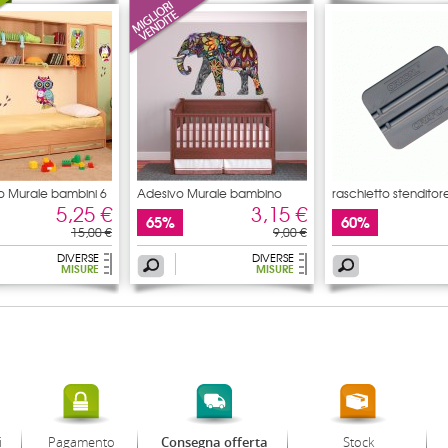
vo Murale bambini 6
Adesivo Murale bambino
raschietto stenditor
5,25 €
3,15 €
65%
60%
15,00 €
9,00 €
DIVERSE
DIVERSE
MISURE
MISURE
i
Pagamento
Stock
Consegna offerta