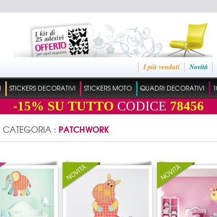
I più venduti
Novità
I
STICKERS DECORATIVI
STICKERS MOTO
QUADRI DECORATIVI
1
-15%
SU TUTTO
CODICE
78456
PATCHWORK
A CATEGORIA :