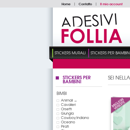
Home
|
Contatto
|
Il mio account
STICKERS MURALI
STICKERS PER BAMBIN
STICKERS PER
SEI NELL
BAMBINI
BIMBI
Animali →
Cavalieri
Orsetti
Giungla
Cowboy/indiano
Oceano
Pirati