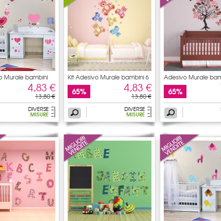
vo Murale bambini
Kit Adesivo Murale bambini 6
Adesivo Murale ba
albero
4,83 €
4,83 €
65%
65%
13,80 €
13,80 €
DIVERSE
DIVERSE
MISURE
MISURE