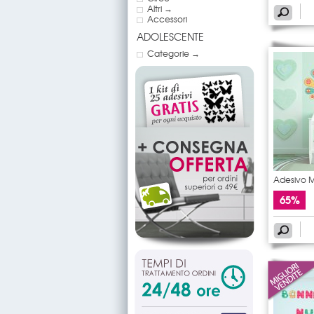
Altri →
Accessori
ADOLESCENTE
Categorie →
Adesivo 
pavone
65%