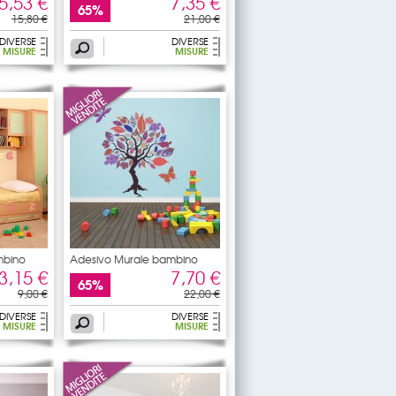
5,53 €
7,35 €
65%
15,80 €
21,00 €
DIVERSE
DIVERSE
MISURE
MISURE
mbino
Adesivo Murale bambino
albero
3,15 €
7,70 €
65%
9,00 €
22,00 €
DIVERSE
DIVERSE
MISURE
MISURE