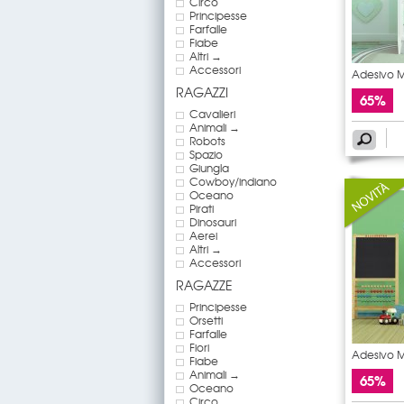
Circo
Principesse
Farfalle
Fiabe
Altri →
Accessori
Adesivo 
RAGAZZI
65%
Cavalieri
Animali →
Robots
Spazio
Giungla
Cowboy/indiano
Oceano
Pirati
Dinosauri
Aerei
Altri →
Accessori
RAGAZZE
Principesse
Orsetti
Farfalle
Fiori
Adesivo 
Fiabe
leone
Animali →
65%
Oceano
Circo