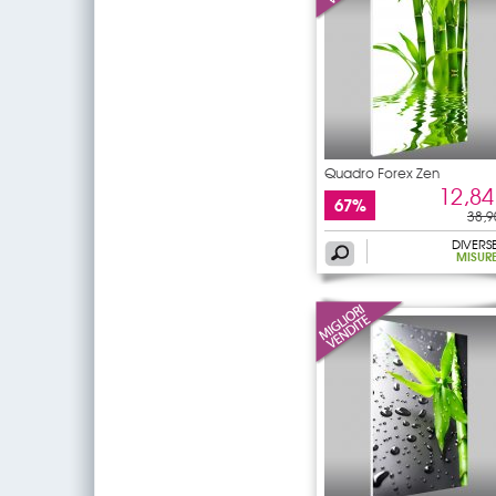
Quadro Forex Zen
12,84
67%
38,9
DIVERS
MISUR