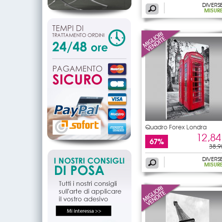
DIVERS
MISUR
Quadro Forex Londra
12,84
67%
38,9
DIVERS
MISUR