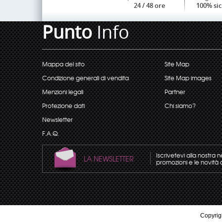
24 / 48 ore
100% si
Punto
Info
Mappa del sito
Site Map
Condizione generali di vendita
Site Map images
Menzioni legali
Partner
Protezione dati
Chi siamo?
Newsletter
F.A.Q.
Iscrivetevi alla nostra 
LA NEWSLETTER
promozioni e le novità 
Copyrigh