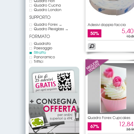
Quadro Fiori
Quadro Cucina
Quadro London
SUPPORTO
Quadro Forex →
Adesivi doppia faccia
Quadro Plexiglass →
5,40
50%
FORMATO
10,8
Quadrato
Paesaggio
Ritratto
Panoramico
Trittici
Quadro Forex Cupcakes
12,84
67%
38,9