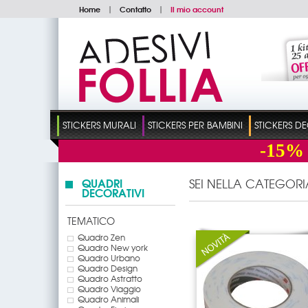
Home
|
Contatto
|
Il mio account
STICKERS MURALI
STICKERS PER BAMBINI
STICKERS D
-15%
QUADRI
SEI NELLA CATEGORI
DECORATIVI
TEMATICO
Quadro Zen
Quadro New york
Quadro Urbano
Quadro Design
Quadro Astratto
Quadro Viaggio
Quadro Animali