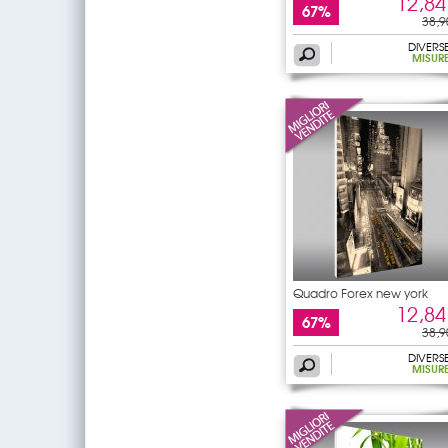
12,84
67%
38,9
DIVERS
MISUR
Quadro Forex new york
12,84
67%
38,9
DIVERS
MISUR