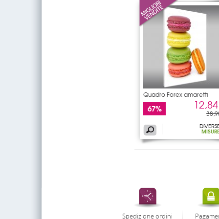
Quadro Forex amaretti
12,84
67%
38,9
DIVERS
MISUR
Spedizione ordini
Pagame