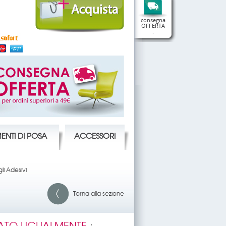
consegna
OFFERTA
.
ENTI DI POSA
ACCESSORI
li Adesivi
Torna alla sezione
ATO UGUALMENTE
: