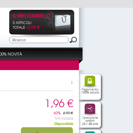
IL MIO CARRELLO
0 ARTICOLI
0,00 €
TOTALE :
00% NOVITÀ
|
Pagamento
100% sicuro
1,96 €
60%
4,90 €
Spedizione
IVA inclusa
ordini
Disponibile
24 / 48 ore