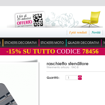
I più venduti
Novità
I
STICKERS DECORATIVI
STICKERS MOTO
QUADRI DECORATIVI
1
-15%
SU TUTTO
CODICE
78456
raschietto stenditore
Rifierimento articolo : RAC-B
Quantità :