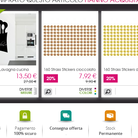
 Lavagna cucina
160 Strass Stickers cioccolato
160 Strass Stickers 
13,50 €
7,92 €
20%
20%
27,00 €
9,90 €
DIVERSE
DIVERSE
MISURE
COLORI
i
Pagamento
Stock
Consegna offerta
.
100% sicuro
Permanente