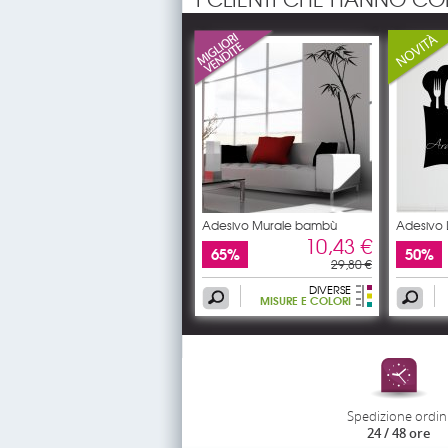
Adesivo Murale bambù
Adesivo
posate
10,43 €
65%
50%
29,80 €
DIVERSE
MISURE E COLORI
Spedizione ordin
24 / 48 ore