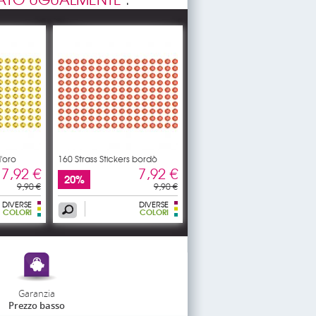
d'oro
160 Strass Stickers bordò
7,92 €
7,92 €
20%
9,90 €
9,90 €
DIVERSE
DIVERSE
COLORI
COLORI
Garanzia
Prezzo basso