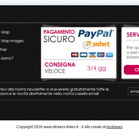
e Map
e Map images
tner
 siamo?
etevi alla nostra newsletter e riceverete gratuitamente tutte le
ioni e le novità direttamente nella vostra casella email!
Copyright 2026 www.stickers-folies.fr - il sito creato di
Arobases