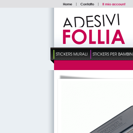
Home
|
Contatto
|
Il mio account
STICKERS MURALI
STICKERS PER BAMBIN