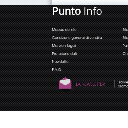
Punto
Info
Mappa del sito
Sit
Condizione generali di vendita
Sit
Menzioni legali
Par
Protezione dati
Chi
Newsletter
F.A.Q.
Iscriv
LA NEWSLETTER
promoz