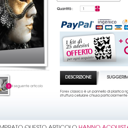
Quantità :
DESCRIZIONE
SUGGERIM
il seguente articolo
Forex classico è un pannello di plastica
struttura cellulare chiusa particolarment
OMPRATO QUESTO ARTICOLO
HANNO ACQUIST