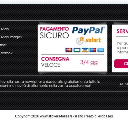
e Map
e Map images
tner
 siamo?
etevi alla nostra newsletter e riceverete gratuitamente tutte le
ioni e le novità direttamente nella vostra casella email!
Copyright 2026 www.stickers-folies.fr - il sito creato di
Arobases