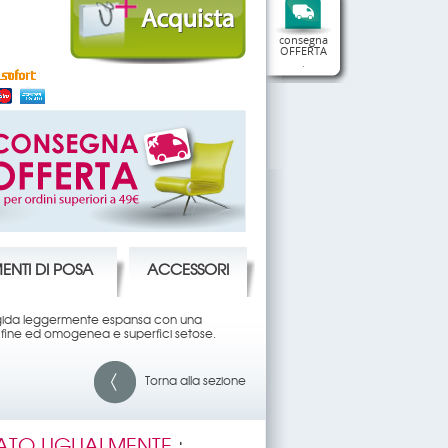
consegna
OFFERTA
.
ENTI DI POSA
ACCESSORI
 rigida leggermente espansa con una
e fine ed omogenea e superfici setose.
Torna alla sezione
ATO UGUALMENTE
: