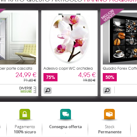
per porte cascata
Adesivo copri WC orchidea
Quadro Forex Coff
24,99 €
4,95 €
75%
50%
71,40 €
19,80 €
DIVERSE
MISURE
i
Pagamento
Stock
Consegna offerta
.
100% sicuro
Permanente