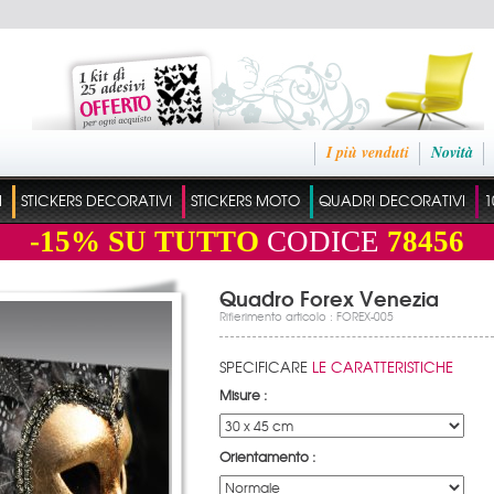
I più venduti
Novità
I
STICKERS DECORATIVI
STICKERS MOTO
QUADRI DECORATIVI
1
-15%
SU TUTTO
CODICE
78456
Quadro Forex Venezia
Rifierimento articolo : FOREX-005
SPECIFICARE
LE CARATTERISTICHE
Misure :
Orientamento :