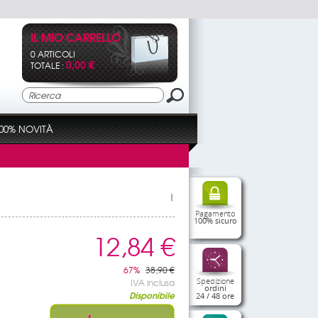
IL MIO CARRELLO
0 ARTICOLI
0,00 €
TOTALE :
00% NOVITÀ
|
Pagamento
100% sicuro
12,84 €
67%
38,90 €
Spedizione
IVA inclusa
ordini
Disponibile
24 / 48 ore