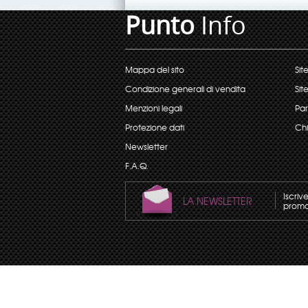
Punto
Info
Mappa del sito
Sit
Condizione generali di vendita
Sit
Menzioni legali
Par
Protezione dati
Chi
Newsletter
F.A.Q.
Iscriv
LA NEWSLETTER
promoz