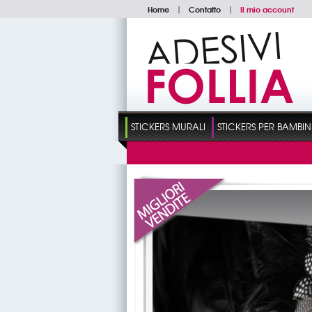
Home
|
Contatto
|
Il mio account
STICKERS MURALI
STICKERS PER BAMBIN