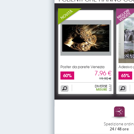
Poster da parete Venezia
Adesivo 
7,96 €
60%
65%
19,90 €
DIVERSE
MISURE
Spedizione ordin
24 / 48 ore