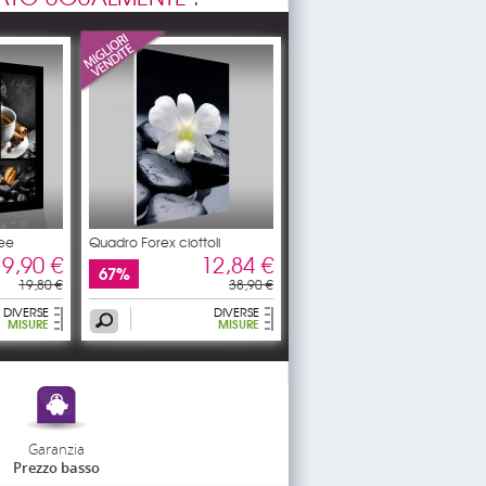
ee
Quadro Forex ciottoli
9,90 €
12,84 €
67%
19,80 €
38,90 €
DIVERSE
DIVERSE
MISURE
MISURE
Garanzia
Prezzo basso