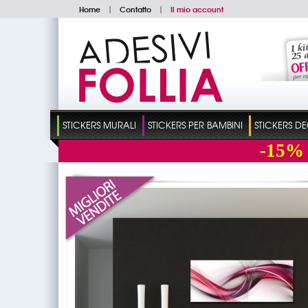
Home
|
Contatto
|
Il mio account
STICKERS MURALI
STICKERS PER BAMBINI
STICKERS D
-15%