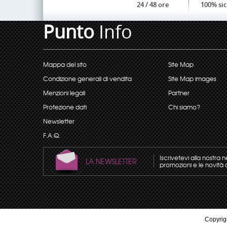
24 / 48 ore
100% si
Punto
Info
Mappa del sito
Site Map
Condizione generali di vendita
Site Map images
Menzioni legali
Partner
Protezione dati
Chi siamo?
Newsletter
F.A.Q.
Iscrivetevi alla nostra 
LA NEWSLETTER
promozioni e le novità 
Copyrigh