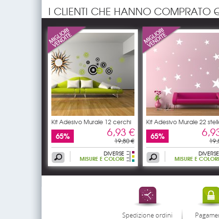
I CLIENTI CHE HANNO COMPRATO 
Kit Adesivo Murale 12 cerchi
Kit Adesivo Murale 22 stel
6,93 €
6,9
65%
65%
19,80 €
19,
DIVERSE
DIVERSE
MISURE E COLORI
MISURE E COLORI
Spedizione ordini
Pagame