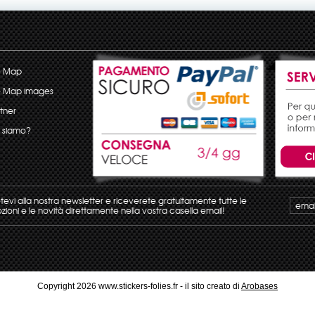
e Map
e Map images
tner
 siamo?
etevi alla nostra newsletter e riceverete gratuitamente tutte le
ioni e le novità direttamente nella vostra casella email!
Copyright 2026 www.stickers-folies.fr - il sito creato di
Arobases