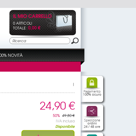
IL MIO CARRELLO
0 ARTICOLI
0,00 €
TOTALE :
00% NOVITÀ
|
Pagamento
100% sicuro
24,90 €
50%
49,80 €
Spedizione
IVA inclusa
ordini
Disponibile
24 / 48 ore