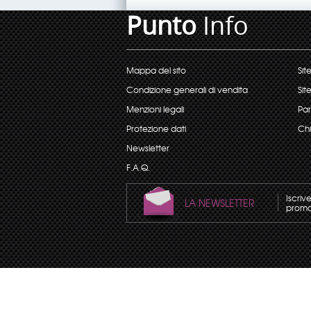
Punto
Info
Mappa del sito
Sit
Condizione generali di vendita
Sit
Menzioni legali
Par
Protezione dati
Chi
Newsletter
F.A.Q.
Iscriv
LA NEWSLETTER
promoz