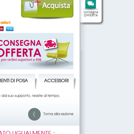
consegna
OFFERTA
.
ENTI DI POSA
ACCESSORI
e dal suo supporto, resiste al tempo,
Torna alla sezione
ATO UGUALMENTE
: