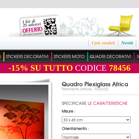
I più venduti
Novità
I
STICKERS DECORATIVI
STICKERS MOTO
QUADRI DECORATIVI
1
-15%
SU TUTTO
CODICE
78456
Quadro Plexiglass Africa
Rifierimento articolo : PLEXI-002
SPECIFICARE
LE CARATTERISTICHE
Misure :
Orientamento :