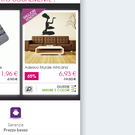
re
Adesivo Murale Africana
1,96 €
6,93 €
65%
4,90 €
19,80 €
DIVERSE
MISURE E COLORI
Garanzia
Prezzo basso