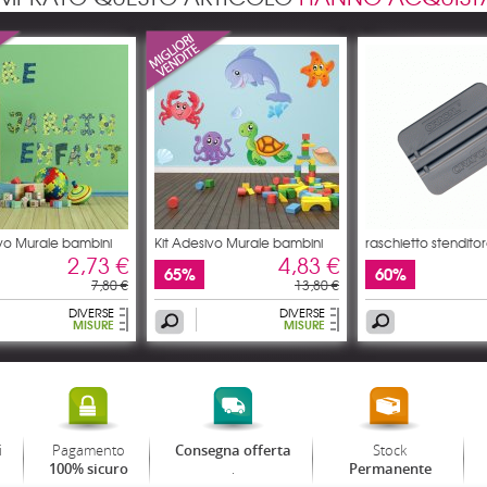
ivo Murale bambini
Kit Adesivo Murale bambini
raschietto stendito
2,73 €
4,83 €
65%
60%
7,80 €
13,80 €
DIVERSE
DIVERSE
MISURE
MISURE
i
Pagamento
Stock
Consegna offerta
.
100% sicuro
Permanente