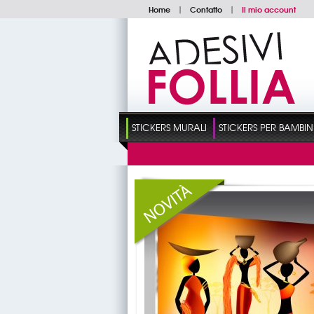
Home
|
Contatto
|
Il mio account
STICKERS MURALI
STICKERS PER BAMBIN