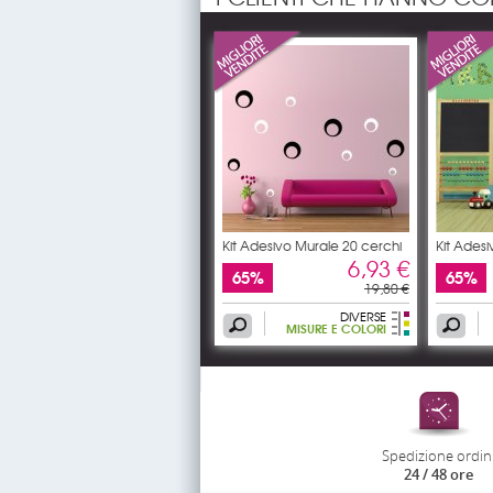
Kit Adesivo Murale 20 cerchi
Kit Ades
6,93 €
65%
65%
19,80 €
DIVERSE
MISURE E COLORI
Spedizione ordin
24 / 48 ore