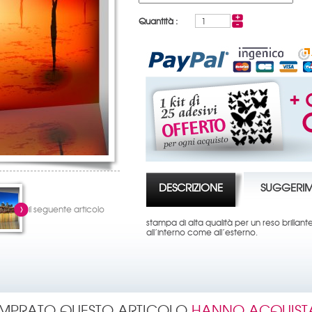
Quantità :
DESCRIZIONE
SUGGERIM
il seguente articolo
stampa di alta qualità per un reso brillant
all’interno come all’esterno.
OMPRATO QUESTO ARTICOLO
HANNO ACQUIST