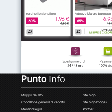
raschietto stenditore
Adesivo Murale barocco
1,96 €
6,9
60%
65%
4,90 €
19,
DIVERSE
MISURE E COLORI
Spedizione ordini
Pagame
24 / 48 ore
100% si
Punto
Info
Mappa del sito
Site Map
Condizione generali di vendita
Site Map images
Menzioni legali
Partner