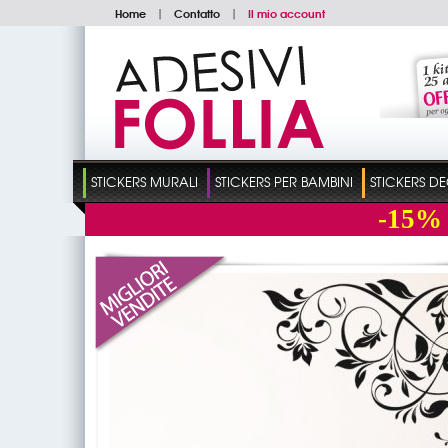
Home
|
Contatto
|
Il mio account
STICKERS MURALI
STICKERS PER BAMBINI
STICKERS D
-15%