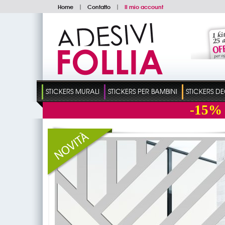
Home
|
Contatto
|
Il mio account
STICKERS MURALI
STICKERS PER BAMBINI
STICKERS D
-15%