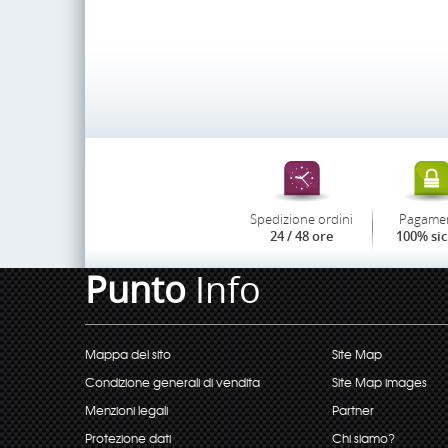
Spedizione ordini
Pagame
24 / 48 ore
100% si
Punto
Info
Mappa del sito
Site Map
Condizione generali di vendita
Site Map images
Menzioni legali
Partner
Protezione dati
Chi siamo?