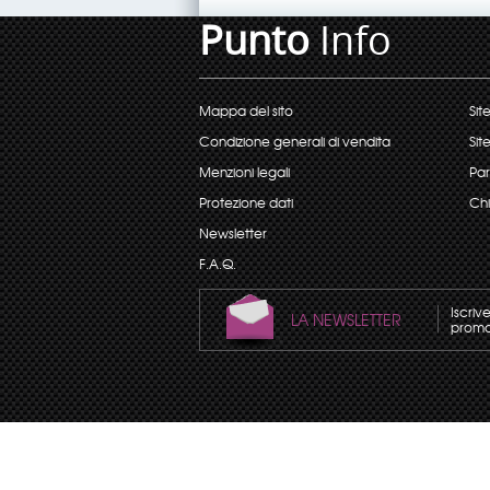
Punto
Info
Mappa del sito
Sit
Condizione generali di vendita
Sit
Menzioni legali
Par
Protezione dati
Chi
Newsletter
F.A.Q.
Iscriv
LA NEWSLETTER
promoz