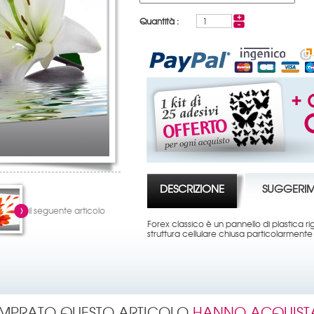
Quantità :
DESCRIZIONE
SUGGERIM
il seguente articolo
Forex classico è un pannello di plastica
struttura cellulare chiusa particolarment
OMPRATO QUESTO ARTICOLO
HANNO ACQUIST