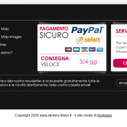
e Map
e Map images
tner
 siamo?
etevi alla nostra newsletter e riceverete gratuitamente tutte le
ioni e le novità direttamente nella vostra casella email!
Copyright 2026 www.stickers-folies.fr - il sito creato di
Arobases