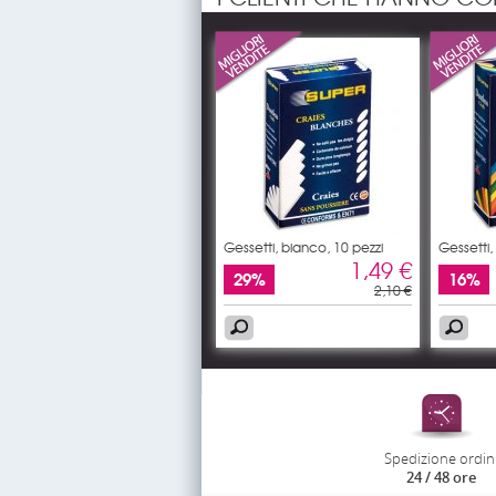
Gessetti, bianco, 10 pezzi
Gessetti, 
1,49 €
29%
16%
2,10 €
Spedizione ordin
24 / 48 ore