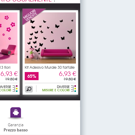
3 fiori
Kit Adesivo Murale 30 farfalle
6,93 €
6,93 €
65%
19,80 €
19,80 €
DIVERSE
DIVERSE
 COLORI
MISURE E COLORI
Garanzia
Prezzo basso