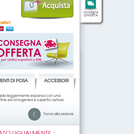
consegna
OFFERTA
.
ENTI DI POSA
ACCESSORI
 rigida leggermente espansa con una
e fine ed omogenea e superfici setose.
Torna alla sezione
ATO UGUALMENTE
: