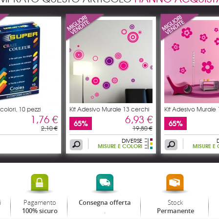
colori, 10 pezzi
Kit Adesivo Murale 13 cerchi
Kit Adesivo Murale 1
1,76 €
6,93 €
65%
65%
2,10 €
19,80 €
DIVERSE
MISURE E COLORI
MISURE E
i
Pagamento
Stock
Consegna offerta
.
100% sicuro
Permanente