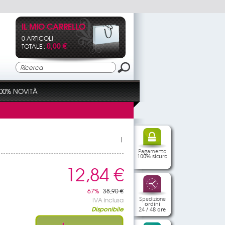
IL MIO CARRELLO
0 ARTICOLI
0,00 €
TOTALE :
00% NOVITÀ
|
Pagamento
100% sicuro
12,84 €
67%
38,90 €
Spedizione
IVA inclusa
ordini
Disponibile
24 / 48 ore