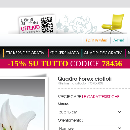
I più venduti
Novità
I
STICKERS DECORATIVI
STICKERS MOTO
QUADRI DECORATIVI
1
-15%
SU TUTTO
CODICE
78456
Quadro Forex ciottoli
Rifierimento articolo : FOREX-009
SPECIFICARE
LE CARATTERISTICHE
Misure :
Orientamento :