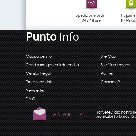
Spedizione ordini
Pagame
24 / 48 ore
100% si
Punto
Info
Mappa del sito
Site Map
Condizione generali di vendita
Site Map images
Menzioni legali
Partner
Protezione dati
Chi siamo?
Newsletter
F.A.Q.
Iscrivetevi alla nostra 
LA NEWSLETTER
promozioni e le novità 