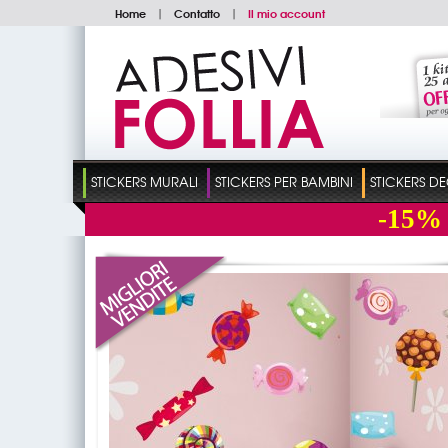
Home
|
Contatto
|
Il mio account
STICKERS MURALI
STICKERS PER BAMBINI
STICKERS D
-15%