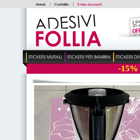
Home
|
Contatto
|
Il mio account
STICKERS MURALI
STICKERS PER BAMBINI
STICKERS D
-15%