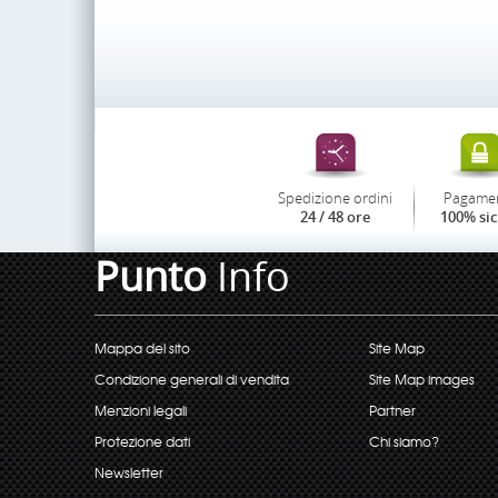
Spedizione ordini
Pagame
24 / 48 ore
100% si
Punto
Info
Mappa del sito
Site Map
Condizione generali di vendita
Site Map images
Menzioni legali
Partner
Protezione dati
Chi siamo?
Newsletter