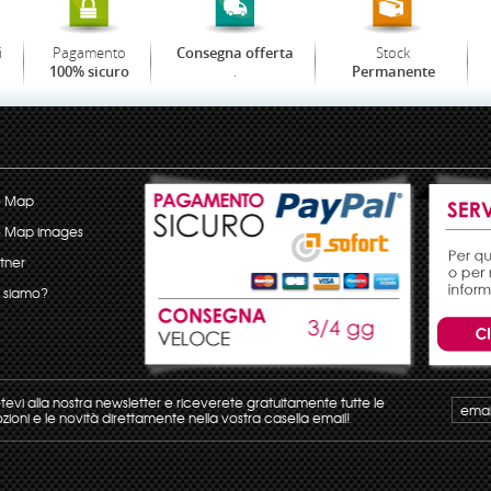
i
Pagamento
Stock
Consegna offerta
.
100% sicuro
Permanente
e Map
e Map images
tner
 siamo?
etevi alla nostra newsletter e riceverete gratuitamente tutte le
ioni e le novità direttamente nella vostra casella email!