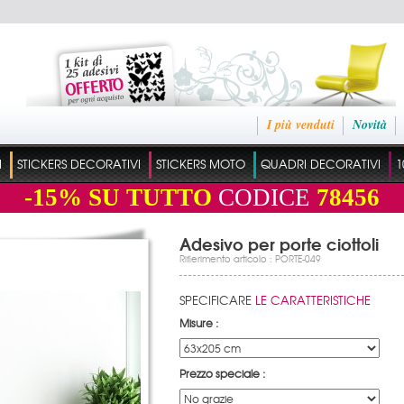
I più venduti
Novità
I
STICKERS DECORATIVI
STICKERS MOTO
QUADRI DECORATIVI
1
-15%
SU TUTTO
CODICE
78456
Adesivo per porte ciottoli
Rifierimento articolo : PORTE-049
SPECIFICARE
LE CARATTERISTICHE
Misure :
Prezzo speciale :