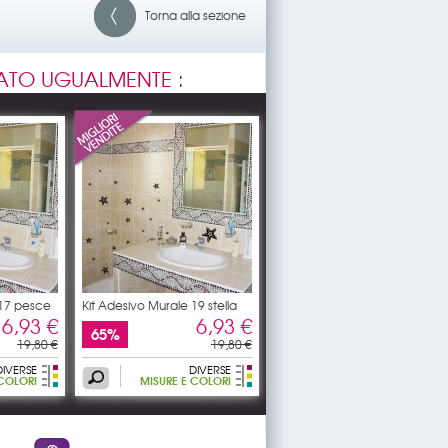
Torna alla sezione
ATO UGUALMENTE
:
 17 pesce
Kit Adesivo Murale 19 stella
6,93 €
6,93 €
65%
19,80 €
19,80 €
DIVERSE
DIVERSE
 COLORI
MISURE E COLORI