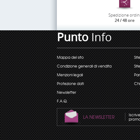
Spedizione ordin
24 / 48 ore
Punto
Info
Mappa del sito
Sit
Condizione generali di vendita
Sit
Menzioni legali
Par
Protezione dati
Chi
Newsletter
F.A.Q.
Iscriv
LA NEWSLETTER
promoz