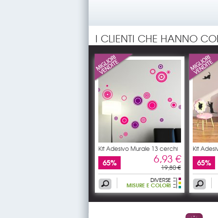
I CLIENTI CHE HANNO C
Kit Adesivo Murale 13 cerchi
Kit Ades
6,93 €
65%
65%
19,80 €
DIVERSE
MISURE E COLORI