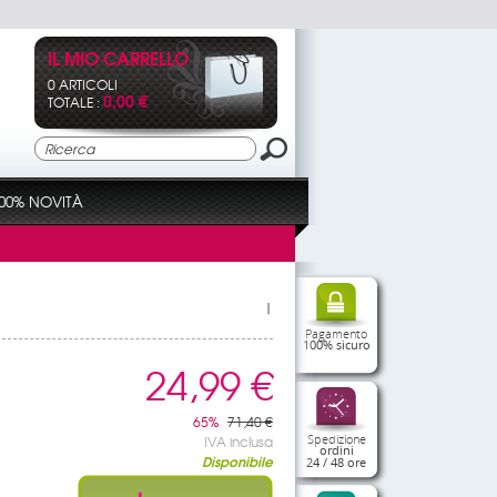
IL MIO CARRELLO
0 ARTICOLI
0,00 €
TOTALE :
00% NOVITÀ
|
Pagamento
100% sicuro
24,99 €
65%
71,40 €
Spedizione
IVA inclusa
ordini
Disponibile
24 / 48 ore