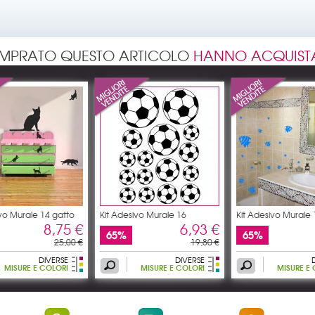
OMPRATO QUESTO ARTICOLO
HANNO ACQUIST
ivo Murale 14 gatto
Kit Adesivo Murale 16
Kit Adesivo Murale
8,75 €
6,93 €
65%
65%
25,00 €
19,80 €
DIVERSE
DIVERSE
MISURE E COLORI
MISURE E COLORI
MISURE E