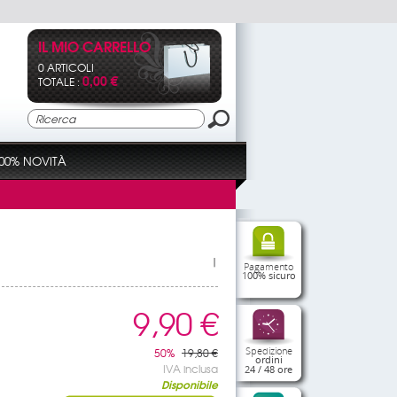
IL MIO CARRELLO
0 ARTICOLI
0,00 €
TOTALE :
00% NOVITÀ
|
Pagamento
100% sicuro
9,90 €
Spedizione
50%
19,80 €
ordini
IVA inclusa
24 / 48 ore
Disponibile