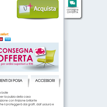
consegna
OFFERTA
.
ENTI DI POSA
ACCESSORI
a bolle
r la pulizia della casa
zione con finizione brillante
he li proteggerà dai graffi, dall’usaura e