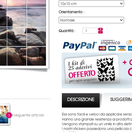
Orientamento :
Quantità :
DESCRIZIONE
SUGGERIM
Essi sono facili e veloci da applicare senz
il seguente articolo
Hanno una grande resistenza ai prodotti pe
Vengono stampati su un vinile in alta defini
I nostri stickers possiedono una pellicola c