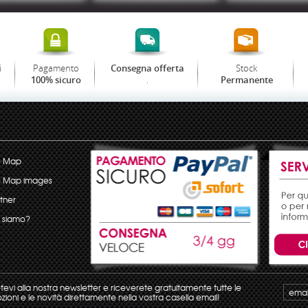
i
Pagamento
Stock
Consegna offerta
.
100% sicuro
Permanente
e Map
e Map images
tner
 siamo?
etevi alla nostra newsletter e riceverete gratuitamente tutte le
ioni e le novità direttamente nella vostra casella email!