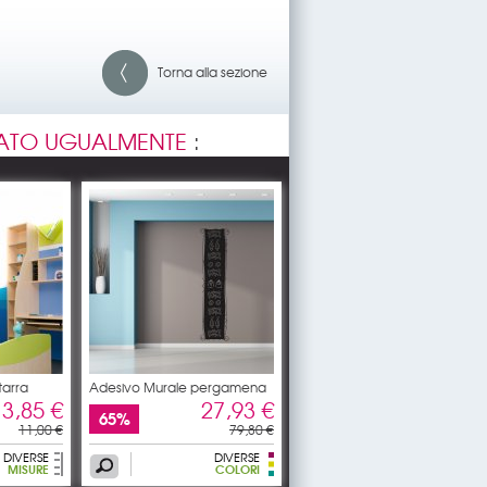
Torna alla sezione
ATO UGUALMENTE
:
tarra
Adesivo Murale pergamena
3,85 €
27,93 €
65%
11,00 €
79,80 €
DIVERSE
DIVERSE
MISURE
COLORI