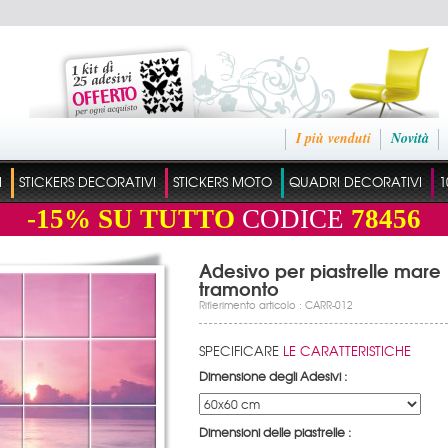
I più venduti
Novità
I
STICKERS DECORATIVI
STICKERS MOTO
QUADRI DECORATIVI
1
-15%
SU TUTTO
CODICE
78456
Adesivo per piastrelle mare
tramonto
Rifierimento articolo : CARR-012
SPECIFICARE
LE CARATTERISTICHE
Dimensione degli Adesivi :
Dimensioni delle piastrelle :