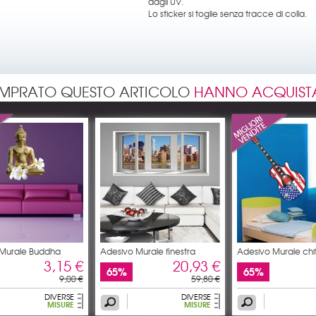
dagli UV.
Lo sticker si toglie senza tracce di colla.
OMPRATO QUESTO ARTICOLO
HANNO ACQUIST
 Murale Buddha
Adesivo Murale finestra
Adesivo Murale chi
3,15 €
20,93 €
65%
65%
9,00 €
59,80 €
DIVERSE
DIVERSE
MISURE
MISURE