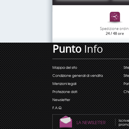
Spedizione ordin
24 / 48 ore
Punto
Info
Mappa del sito
Sit
Condizione generali di vendita
Sit
Menzioni legali
Par
Protezione dati
Chi
Newsletter
F.A.Q.
Iscriv
LA NEWSLETTER
promoz