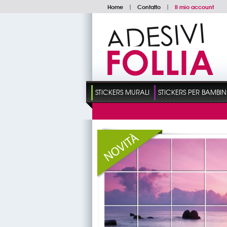
Home
|
Contatto
|
Il mio account
STICKERS MURALI
STICKERS PER BAMBIN