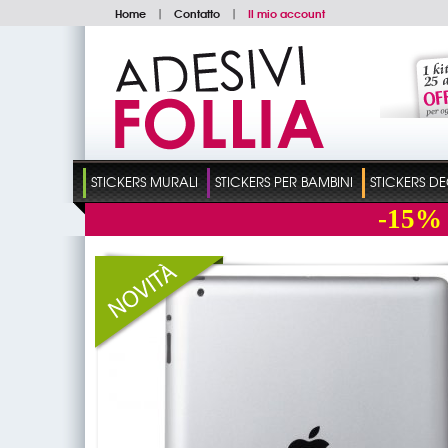
Home
|
Contatto
|
Il mio account
STICKERS MURALI
STICKERS PER BAMBINI
STICKERS D
-15%