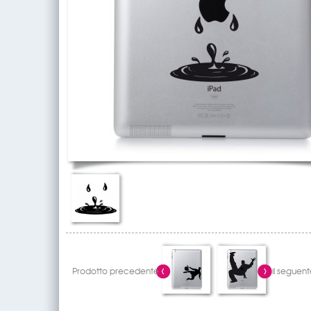
Prodotto precedente
il seguent