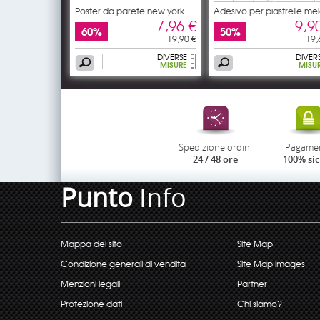
Poster da parete new york
Adesivo per piastrelle me
7,96 €
9,9
60%
50%
19,90 €
19,
DIVERSE
DIVER
MISURE
MISU
Spedizione ordini
Pagame
24 / 48 ore
100% si
Punto
Info
Mappa del sito
Site Map
Condizione generali di vendita
Site Map images
Menzioni legali
Partner
Protezione dati
Chi siamo?