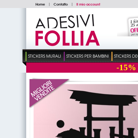
Home
|
Contatto
|
Il mio account
STICKERS MURALI
STICKERS PER BAMBINI
STICKERS D
-15%