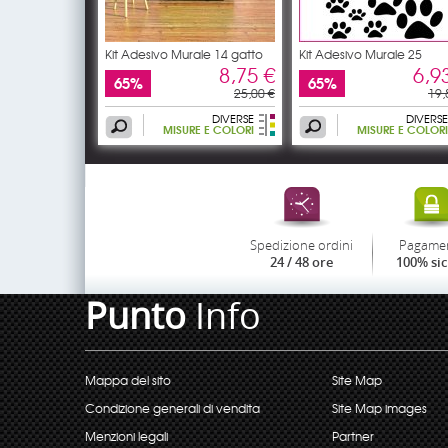
Kit Adesivo Murale 14 gatto
Kit Adesivo Murale 25
8,75 €
6,9
65%
65%
25,00 €
19,
DIVERSE
DIVERSE
MISURE E COLORI
MISURE E COLORI
Spedizione ordini
Pagame
24 / 48 ore
100% si
Punto
Info
Mappa del sito
Site Map
Condizione generali di vendita
Site Map images
Menzioni legali
Partner