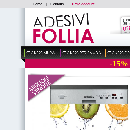
Home
|
Contatto
|
Il mio account
STICKERS MURALI
STICKERS PER BAMBINI
STICKERS D
-15%