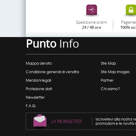
Spedizione ordini
Pagame
24 / 48 ore
100% si
Punto
Info
Mappa del sito
Site Map
Condizione generali di vendita
Site Map images
Menzioni legali
Partner
Protezione dati
Chi siamo?
Newsletter
F.A.Q.
Iscrivetevi alla nostra 
LA NEWSLETTER
promozioni e le novità 