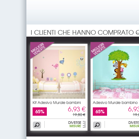
I CLIENTI CHE HANNO COMPRATO 
Kit Adesivo Murale bambini
Adesivo Murale bambino
albero
6,93 €
6,9
65%
65%
19,80 €
19,
DIVERSE
DIVER
MISURE
MISU