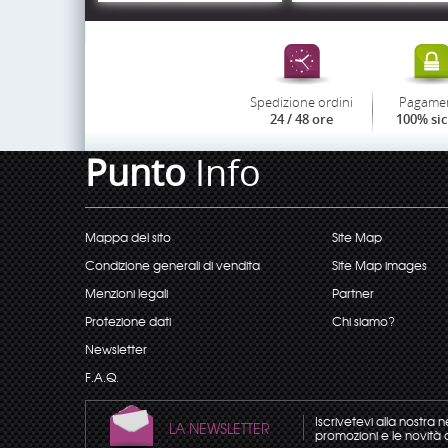
Spedizione ordini
Pagame
24 / 48 ore
100% si
Punto
Info
Mappa del sito
Site Map
Condizione generali di vendita
Site Map images
Menzioni legali
Partner
Protezione dati
Chi siamo?
Newsletter
F.A.Q.
Iscrivetevi alla nostra 
LA NEWSLETTER
promozioni e le novità 