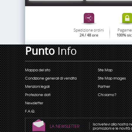
Spedizione ordini
Pagame
24 / 48 ore
100% si
Punto
Info
Mappa del sito
Site Map
Condizione generali di vendita
Site Map images
Menzioni legali
Partner
Protezione dati
Chi siamo?
Newsletter
F.A.Q.
Iscrivetevi alla nostra 
LA NEWSLETTER
promozioni e le novità 