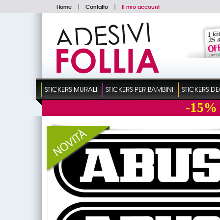
Home
|
Contatto
|
Il mio account
STICKERS MURALI
STICKERS PER BAMBINI
STICKERS D
-15%