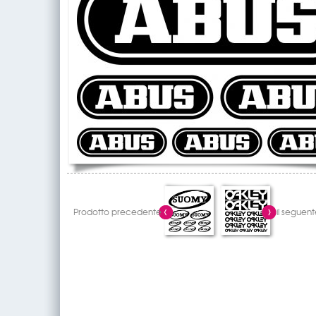
Prodotto precedente
il seguent