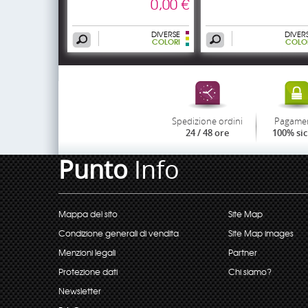
0,00 €
DIVERSE
DIVER
COLORI
COLO
Spedizione ordini
Pagame
24 / 48 ore
100% si
Punto
Info
Mappa del sito
Site Map
Condizione generali di vendita
Site Map images
Menzioni legali
Partner
Protezione dati
Chi siamo?
Newsletter