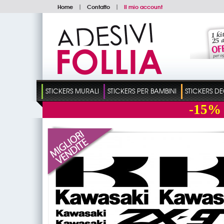
Home
|
Contatto
|
Il mio account
STICKERS MURALI
STICKERS PER BAMBINI
STICKERS D
-15%