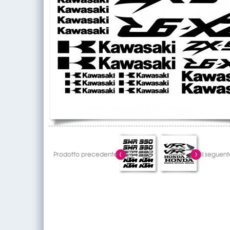
Prodotto precedente
il seguent